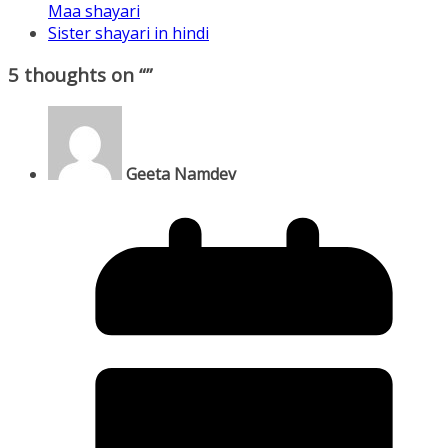
Maa shayari
Sister shayari in hindi
5 thoughts on “
”
Geeta Namdev