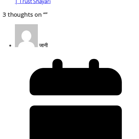
| Trust Shayari
3 thoughts on “
”
जानी