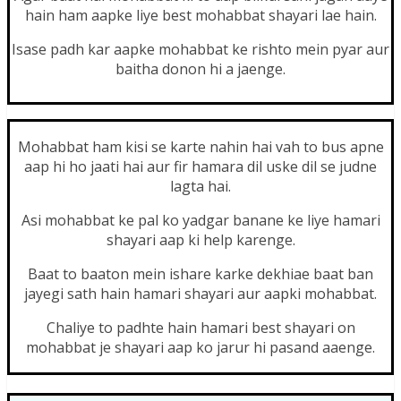
hain ham aapke liye best mohabbat shayari lae hain.
Isase padh kar aapke mohabbat ke rishto mein pyar aur
baitha donon hi a jaenge.
Mohabbat ham kisi se karte nahin hai vah to bus apne
aap hi ho jaati hai aur fir hamara dil uske dil se judne
lagta hai.
Asi mohabbat ke pal ko yadgar banane ke liye hamari
shayari aap ki help karenge.
Baat to baaton mein ishare karke dekhiae baat ban
jayegi sath hain hamari shayari aur aapki mohabbat.
Chaliye to padhte hain hamari best shayari on
mohabbat je shayari aap ko jarur hi pasand aaenge.