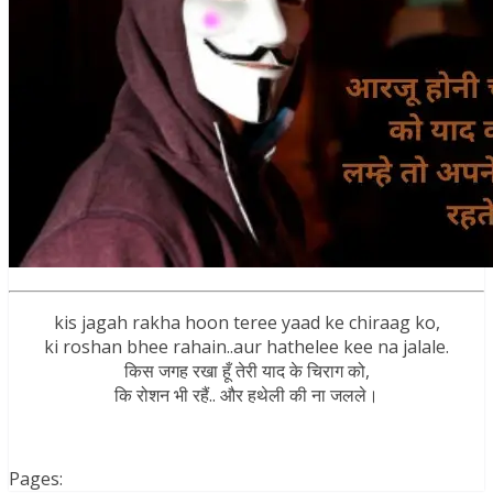
kis jagah rakha hoon teree yaad ke chiraag ko,
ki roshan bhee rahain..aur hathelee kee na jalale.
किस जगह रखा हूँ तेरी याद के चिराग को,
कि रोशन भी रहैं.. और हथेली की ना जलले।
Pages: