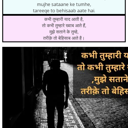
mujhe sataane ke tumhe,
tareeqe to behisaab aate hai.
कभी तुम्हारी याद आती है,
तो कभी तुम्हारे ख्वाब आते हैं,
मुझे सताने के तुम्हे,
तरीक़े तो बेहिसाब आते है।