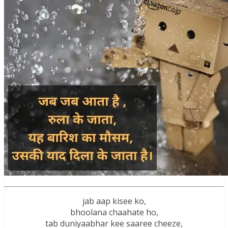
jab aap kisee ko,
bhoolana chaahate ho,
tab duniyaabhar kee saaree cheeze,