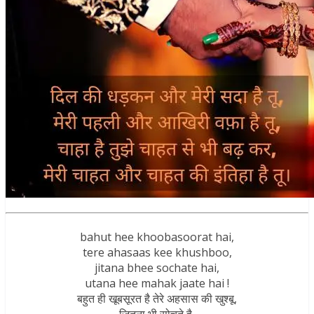
bahut hee khoobasoorat hai,
tere ahasaas kee khushboo,
jitana bhee sochate hai,
utana hee mahak jaate hai !
बहुत ही खूबसूरत है तेरे अहसास की खुश्बू,
जितना भी सोचते है,