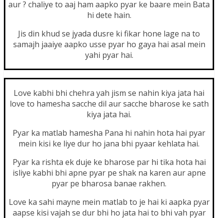
aur
? chaliye to aaj ham aapko pyar ke baare mein Bata
hi dete hain.
Jis din khud se jyada dusre ki fikar hone lage na to
samajh jaaiye aapko usse pyar ho gaya hai asal mein
yahi pyar hai.
Love kabhi bhi chehra yah jism se nahin kiya jata hai
love to hamesha sacche dil aur sacche bharose ke sath
kiya jata hai.
Pyar ka matlab hamesha Pana hi nahin hota hai pyar
mein kisi ke liye dur ho jana bhi pyaar kehlata hai.
Pyar ka rishta ek duje ke bharose par hi tika hota hai
isliye kabhi bhi apne pyar pe shak na karen aur apne
pyar pe bharosa banae rakhen.
Love ka sahi mayne mein matlab to je hai ki aapka pyar
aapse kisi vajah se dur bhi ho jata hai to bhi vah pyar