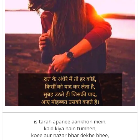
is tarah apanee aankhon mein,
kaid kiya hain tumhen,
koee aur nazar bhar dekhe bhee,