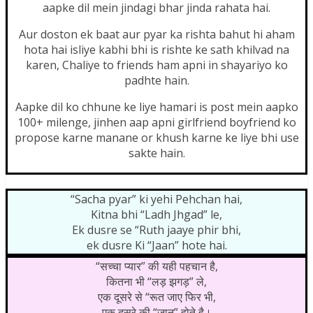
aapke dil mein jindagi bhar jinda rahata hai.
Aur doston ek baat aur pyar ka rishta bahut hi aham
hota hai isliye kabhi bhi is rishte ke sath khilvad na
karen, Chaliye to friends ham apni in shayariyo ko
padhte hain.
Aapke dil ko chhune ke liye hamari is post mein aapko
100+
milenge, jinhen aap apni girlfriend boyfriend ko
propose karne manane or khush karne ke liye bhi use
sakte hain.
“Sacha pyar” ki yehi Pehchan hai,
Kitna bhi “Ladh Jhgad” le,
Ek dusre se “Ruth jaaye phir bhi,
ek dusre Ki “Jaan” hote hai.
“सच्चा प्यार” की यही पहचान है,
कितना भी “लड़ झगड़” ले,
एक दूसरे से “रूत जाए फिर भी,
एक दूसरे की “जान” होते है।